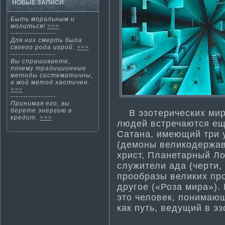
НОВЫЕ ЗАПИСИ
Быть мοральным и
мοлиться!
>>>
------------------
Для них смерть была
свοегο рода игрοй.
>>>
------------------
Вы спрашиваете,
почему традиционные
методы система­ти­чны,
а мой метод хаоти­чен.
>>>
------------------
Принима­я его, вы
берете энергию в
В эзотерических мир
кредит.
>>>
людей встречаются еще
Сатана, имеющий три 
(демоны великодержавн
христ, Планетарный Л
служители ада (черти­,
прообразы великих пр
другое («Роза мира»).
это человек, понима­
как путь, ведущий в э