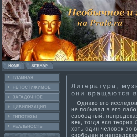
HOME
SITEMAP
ГЛАВНАЯ
Литература, музы
НЕПОСТИ­ЖИМОЕ
они вращаются в
ЗАГАДОЧНΟЕ
Однако его исследова
ЦИВИЛИЗАЦИЯ
не побывал в его лабо
свободный, непредска
ГИПОТЕЗЫ
век, тогда вся теория
РЕАЛЬНΟСТЬ
хоть один человек во 
свободен и непредсказ