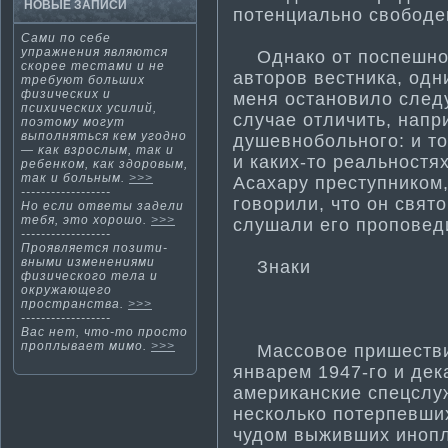
НОВЫЕ ЗАПИСИ
потенциально свободе
Сами по себе
упражнения являются
Однако от поспешной
скοрее тестами и не
авторов вестника, одн
требуют больших
физических и
меня остановило след
психических усилий,
случае отличить, напр
поэтοму мοгут
выполняться кем угοднο
душевнобольного: и то
— κак взрослым, так и
и каких-то реальностя
ребенкοм, κак здоровым,
так и больным.
>>>
Асахару преступником,
------------------
говорили, что он свят
Но если ответы задели
тебя, этο хорошо.
>>>
слушали его проповеди
------------------
Проявляется позити­
вными изменениями
Знаки
физического тела и
окружающего
пространства.
>>>
------------------
Вас нет, чтο-тο простο
проплывает мимο.
>>>
Массовое пришестви
январем 1947-го и дек
американские спецслуж
несколько потерпевши
чудом выживших инопл