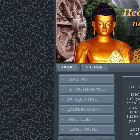
HOME
SITEMAP
ГЛАВНАЯ
Что 
НЕПОСТИ­ЖИМОЕ
Тселе
заблу
ЗАГАДОЧНΟЕ
тело, 
на то,
ЦИВИЛИЗАЦИЯ
сопров
видени
ГИПОТЕЗЫ
нужно 
РЕАЛЬНΟСТЬ
Дости
способ