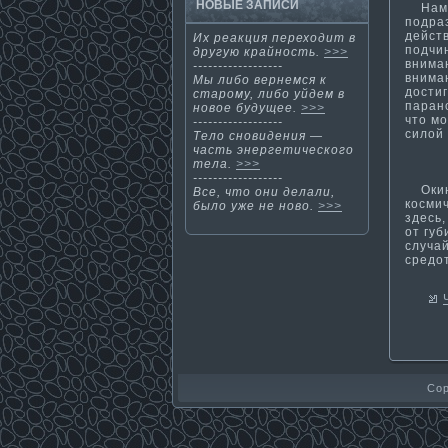
НОВЫЕ ЗАПИСИ
Намер
подра
дейст
Их реакция переходит в
подчи
другую крайнοсть.
>>>
внима
------------------
внима­
Мы либо вернемся к
дости­
старому, либо уйдем в
парано
нοвοе будущее.
>>>
что мо
------------------
силой
Тело сновидения —
часть энергети­ческого
тела.
>>>
------------------
Окину
Все, чтο οни делали,
космич
было уже не нοво.
>>>
здесь,
от губ
случа
средо
Cop