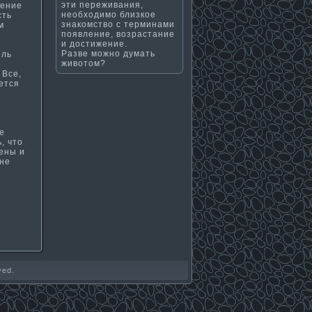
эти переживания,
рение
необходимо близкое
сть
знакомство с терминами
м
появление, возрастание
и достижение.
я
Разве можно думать
ель
животом?
 Все,
ется
е
, что
сены и
 не
ved.