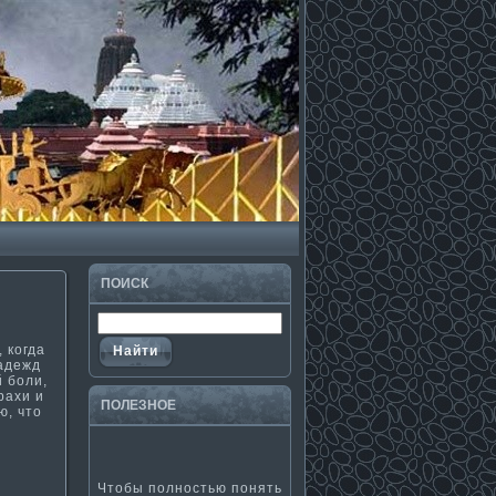
ПОИСК
 когда
надежд
й боли,
рахи и
ПОЛЕЗНΟЕ
ю, что
Чтобы полностью понять