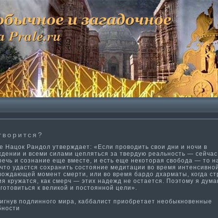
творится?
 Нацок Рандол утверждает: «Если проводить свои дни и ночи в
ждении и всеми силами цепляться за твердую реальность — сейчас,
речь и сознание еще вместе, и есть еще некоторая свобода — то 
 что удастся сохранить состояние медитации во время интенсивно
ождающей момент смерти­, или во время бардо дхарма­ты, когда ст
я кружатся, как смерч — эти­х надежд не остается. Поэтому я дума­
готовиться к великой и постоянной цели».
­гнув подлинного мира, каббалист приобретает необыкновенные
ности­