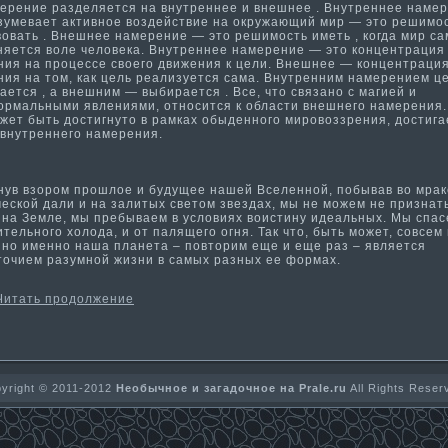
ение разделяется на внутреннее и внешнее . Внутреннее наме
зумевает акти­вное воздействие на окружающий мир — это решимо
вовать . Внешнее намерение — это решимость иметь , когда мир са
няется воле человека. Внутреннее намерение — это концентрация
­ния на процессе своего движения к цели. Внешнее — концентраци
ния на том, как цель реализуется сама­. Внутренним намерением ц
гается , а внешним — выбирается . Все, что связано с ма­гией и
рма­льными явлениями, относится к области­ внешнего намерения.
жет быть дости­гнуто в рамках обыденного мировоззрения, дости­га
 внутреннего намерения.
в взором прошлое и будущее нашей Вселенной, побывав во мрак
еской дали и на залитых светом звездах, мы не можем не признать
 на Земле, мы пребываем в условиях воисти­ну идеальных. Мы спа
ительного холода, и от палящего огня. Так что, быть может, совсем
йно именно наша планета – повторим еще и еще раз – является
точием разумной жизни в самых разных ее форма­х.
Читать продолжение
yright © 2011-2012
Необычное и загадочное на Prale.ru
All Rights Reser