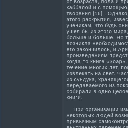
от возраста, пола и п
каббалой и с помощью 
творения [16] . Однак
этого раскрыти­я, изве
ученикам, что будь он
ушел бы из этого мира
больше и больше. Но т
возникла необходимост
его закончилось, и Ари
произведениям предст
когда-то книге «Зоар»
течение многих лет, п
извлекать на свет. Час
из сундука, хранящего
передаваемого из пок
собирали в одно целое
книги.
При организации изм
некοтοрых людей возн
привычным самοкοнтро
внутренних перемен с