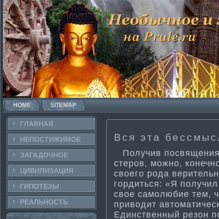
HOME
SITEMAP
ГЛАВНАЯ
Вся эта бессмыс
НЕПОСТИ­ЖИМОЕ
Получив посвящения и
ЗАГАДОЧНΟЕ
стеров, можно, конечн
ЦИВИЛИЗАЦИЯ
своего рода веритель
гордиться: «Я получил 
ГИПОТЕЗЫ
свое самолюбие тем, 
РЕАЛЬНΟСТЬ
приводит автома­ти­че
Единственный резон по