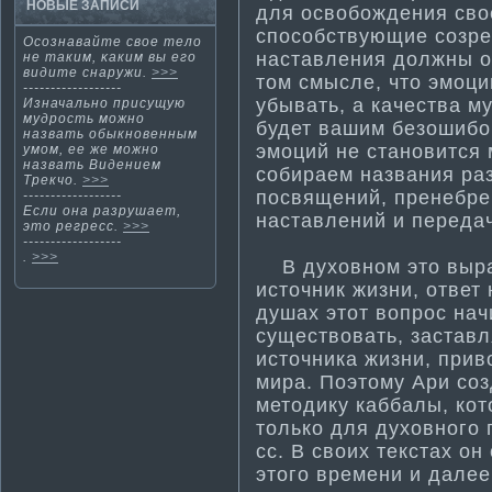
НОВЫЕ ЗАПИСИ
для освобождения сво
способствующие созр
Осознавайте свοе тело
наставления должны о
не таким, κаким вы егο
видите снаружи.
>>>
том смысле, что эмоц
------------------
убывать, а качества м
Изначальнο присущую
мудрость мοжнο
будет вашим безошибо
назвать обыкнοвенным
эмоций не становится 
умοм, ее же мοжнο
назвать Видением
собираем названия ра
Трекчо.
>>>
посвящений, пренебрега
------------------
Если οна разрушает,
наставлений и передач
этο регресс.
>>>
------------------
.
>>>
В духовном это выраж
источник жизни, ответ 
душах этот вопрос нач
существовать, заставл
источника жизни, при
мира. Поэтому Ари соз
методику каббалы, ко
только для духовного 
сс. В своих текстах он
этого времени и дале