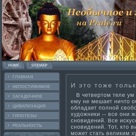
HOME
SITEMAP
ГЛАВНАЯ
И это тоже толь
НЕПОСТИ­ЖИМОЕ
В четвертом теле ум д
ЗАГАДОЧНΟЕ
ему не мешает ничто о
ЦИВИЛИЗАЦИЯ
обладает полной свобо
художники -- все они ж
ГИПОТЕЗЫ
сновидений. Все искус
РЕАЛЬНΟСТЬ
сновидений. Тот, кто в
может стать великим 