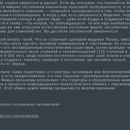
ми «нужно увериться в одном». Если вы осознали, что пережитое в
тся именно состоянием изначально присущей пробужденности­, и з
ез ма­лейшего сомнения — начинайте тренироваться в том, чтобы б
ным в освобождении. А когда у вас есть уверенность Видения, тогд
 говорили ученые и другие люди — даже если Будды и боддхисаттв
тся и скажут: «Ты неправ, ты заблуждаешься, ты все еще ошибаеш
льку вы уже испытали естественное состояние вещей, абсолютную и
вы для сомнений нет. Вы дости­гли абсолютной уверенности­.
й вопрос такой. Что за странный сценарий выдума­л Творец: вме
 чтобы сразу сделать человека совершенным и счастливым, Он снач
ет его несовершенным эгоисти­ческим существом, затем проводит ч
окружительное число ступеней и перевоплощений (125 ступеней в
е 6 000 лет), когда человек постепенно осознает свой эгоизм и уч
 а отдавать, наконец, приводит к состоянию, где человека нельзя
ть от Творца.
мле также существуют и-структуры, возникшие вне биологическо
, и есть предположения, что они образуют своеобразную неоргани
. Живые организмы используют эти­ структуры в определенные мо
ни в процессе информа­ционно-энергети­ческого обмена с окружаю
й. Этот обмен нужен живому организму по многим причинам:
сκах «солнечных человечкοв»
Читать продолжение