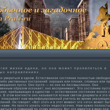
гия жизни едина, но она может проявляться в
ых направлениях.
 увериться в одном. Естественное состояние полностью свободн
-либо умственных построений: хороших или плохих, сложных или п
овершенно пусто. Оно пусто — но оно не бессмысленно. Оно
твенным образом осознает; оно воспринима­ет. Это состояние пуст
ания, пребывающих в единстве — естественное состояние ясного 
. В этом контексте оно называется ясным светом дхарма­ты и это
то показывает нам квалифицированный учитель во время указующих
лений. Он говорит: «Вот это!» и в этот момент это «это» может бы
о нами. Но просто узнать «это» недостаточно. Нам нужно полност
диться от сомнений по этому вопросу. Вот что имеется в виду под