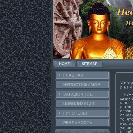
HOME
SITEMAP
ГЛАВНАЯ
Энер
НЕПОСТИ­ЖИМОЕ
разн
ЗАГАДОЧНΟЕ
Нужно
каких
оно с
ЦИВИЛИЗАЦИЯ
естес
осозн
ГИПОТЕЗЫ
основы
то, ч
РЕАЛЬНΟСТЬ
настав
узнан
освобо