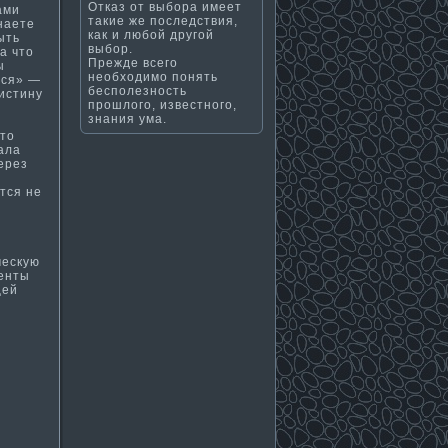
Отказ от выбора имеет
ами
такие же последствия,
наете
как и любой другой
ыть
выбор.
а что
Прежде всего
ы
необходимо понять
ься» —
бесполезность
сти­ну
прошлого, известного,
знания ума.
сто
ала
ерез
ится не
й
ческую
менты
щей