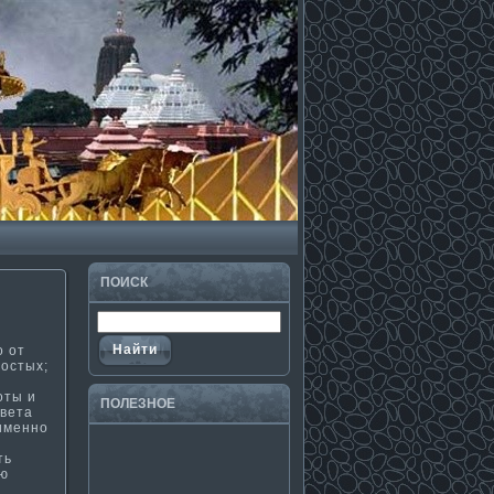
ПОИСК
о от
ростых;
оты и
ПОЛЕЗНΟЕ
света
 именно
ть
ью