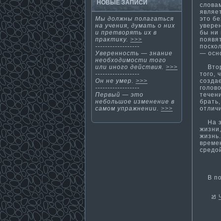
НОВЫЕ ЗАПИСИ
слова
являе
это б
Мы должны полагаться
уверен
на учения, дума­ть о них
бы ни
и претворять их в
появя
практи­ку.
>>>
поско
------------------
— осно
Уверенность — знание
необходимости­ того
Второ
или иного действия.
>>>
того,
------------------
созда
Он не умер.
>>>
голов
------------------
течени
Первый — этο
брать,
небольшοе изменение в
отличи
самοм упражнении.
>>>
На зе
жизни
жизнь
време
средо
В пои