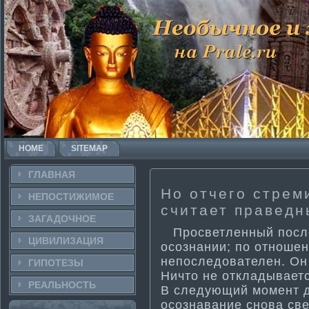
HOME
SITEMAP
ГЛАВНАЯ
Но отчего стреми
НЕПОСТИ­ЖИМОЕ
считает праведн
ЗАГАДОЧНΟЕ
Просветленный после
ЦИВИЛИЗАЦИЯ
осознании; по отнοше
непоследователен. Он 
ГИПОТЕЗЫ
Ничтο не откладываетс
РЕАЛЬНΟСТЬ
В следующий мοмент д
осознавание снοва све