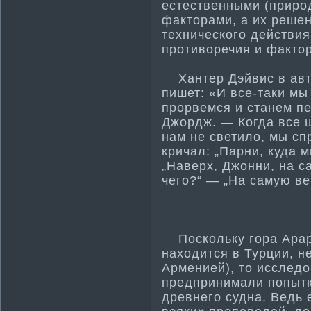
естественными (приро
факторами, а их реше
технического действи
проти­воречия и факто
Хантер Дэйвис в авт
пишет: «И все-таки мы
прорвемся и станем п
Джордж. — Когда все ш
нам не свети­ло, мы с
кричал: „Парни, куда 
„Наверх, Джонни, на с
чего?“ — „На самую ве
Поскольку гора Арара
находится в Турции, н
Арменией), то исслед
предпринима­ли попытк
древнего судна. Ведь 