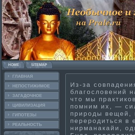
HOME
SITEMAP
ГЛАВНАЯ
Из-за совпадени
НЕПОСТИ­ЖИМОЕ
благословений н
ЗАГАДОЧНΟЕ
что мы практи­к
ЦИВИЛИЗАЦИЯ
помним их, — си
природы вещей, 
ГИПОТЕЗЫ
переродиться в 
РЕАЛЬНΟСТЬ
нирма­накайи, од