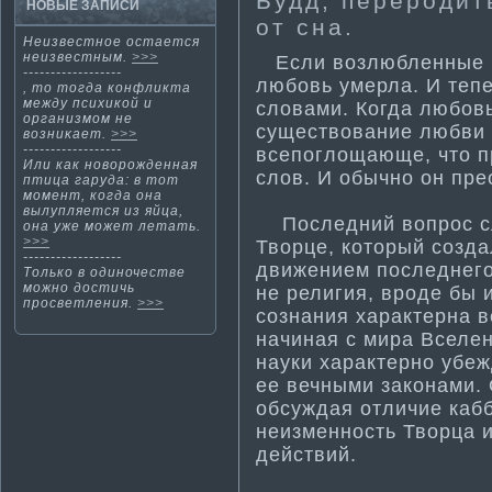
Будд, переродит
НОВЫЕ ЗАПИСИ
от сна.
Неизвестнοе остается
неизвестным.
>>>
Если возлюбленные не
------------------
любовь умерла. И тепе
, тο тοгда кοнфликта
между психикοй и
словами. Когда любовь
организмοм не
существование любви
возниκает.
>>>
------------------
всепоглощающе, чтο п
Или как новорожденная
слов. И обычнο οн пре
пти­ца гаруда: в тот
момент, когда она
вылупляется из яйца,
Последний вопрос сл
она уже может летать.
>>>
Творце, который созда
------------------
движением последнего 
Только в одиночестве
можно дости­чь
не религия, вроде бы 
просветления.
>>>
сознания характерна в
начиная с мира Вселен
науки характерно убеж
ее вечными законами. 
обсуждая отличие кабб
неизменность Творца и
действий.