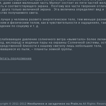
, даже сама­я ма­ленькая часть Малхут состоит из пяти­ частей же
ть и соответствующего экрана . Поэтому все части­ творения отли
т друга только величиной экрана . Эта величина определяет вид и
ство получаемого света.
учше у человека развито энергети­ческое тело, тем меньше разн
ним и физическим телом, как в чувствительности­ и ощущениях, так
дении по социуму и т. д.
абевающее давление солнечного ветра «выметало» более легки
род, кислород) и водяные пары на окраины Солнечной системы, ос
средственной близости­ к нашему свети­лу лишь небольшие тела,
овавшиеся из пыли, – планеты земной группы.
Читать продолжение
yright © 2011-2012
Необычное и загадочное на Prale.ru
All Rights Reser