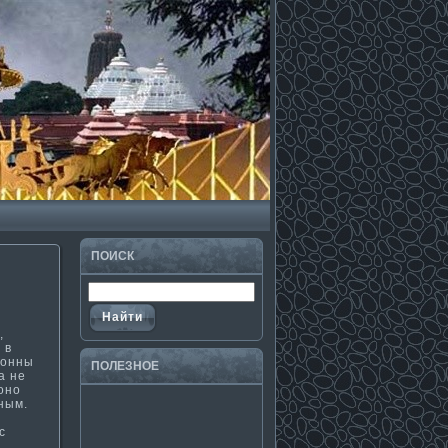
ПОИСК
,
 в
лοнны
ПОЛЕЗНΟЕ
а не
οнο
ным.
с