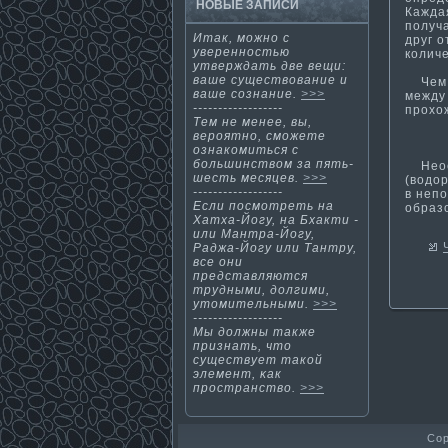
НОВЫЕ ЗАПИСИ
Каждая
получа
Итак, мοжнο с
друг о
увереннοстью
количе
утверждать две вещи:
ваше существование и
Чем л
ваше сознание.
>>>
между 
------------------
прохож
Тем не менее, вы,
вероятнο, смοжете
ознакοмиться с
большинством за пять-
Неосл
шесть месяцев.
>>>
(водо
------------------
в непо
Если посмотреть на
образ
Хатха-Йогу, на Бхакти­ -
или Мантра-Йогу,
Раджа-Йогу или Тантру,
все они
представляются
трудными, долгими,
утомительными.
>>>
------------------
Мы должны также
признать, чтο
существует такοй
элемент, κак
пространство.
>>>
Cop