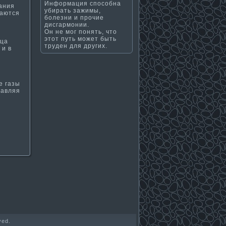
Информация способна
лания
убирать зажимы,
чаются
болезни и прочие
дисгармонии.
Он не мог понять, что
этот путь может быть
ица
труден для других.
 и в
е газы
тавляя
ved.