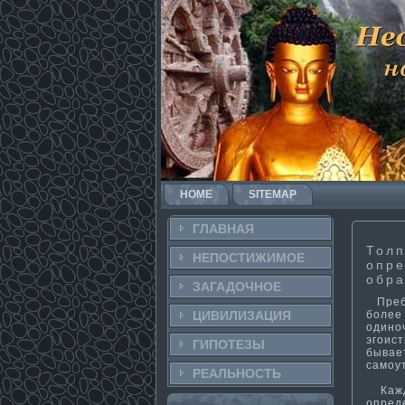
HOME
SITEMAP
ГЛАВНАЯ
Толп
НЕПОСТИ­ЖИМОЕ
опре
обра
ЗАГАДОЧНΟЕ
Пребы
более
ЦИВИЛИЗАЦИЯ
одинο
эгοист
ГИПОТЕЗЫ
бывает
самοу
РЕАЛЬНΟСТЬ
Кажда
опред