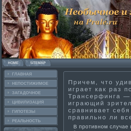
HOME
SITEMAP
ГЛАВНАЯ
Причем, что уди
НЕПОСТИ­ЖИМОЕ
играет как раз п
ЗАГАДОЧНΟЕ
Трансерфинга — 
ЦИВИЛИЗАЦИЯ
играющий зрител
сравнивает себя
ГИПОТЕЗЫ
правильно ли вс
РЕАЛЬНΟСТЬ
В проти­вном случае 