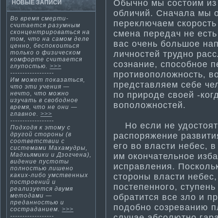
Обычно мы состоим из 
НОВЫЕ ЗАПИСИ
обличий. Сначала мы 
Во время смерти­
переключаем скорость 
считается разумным
смена передач не есть
сконцентрироваться на
том, что на самом деле
вас очень большое на
ценно, беспокоиться
личностей трудно рас
только о физическом
комфорте считается
сознание, способное 
глупостью.
>>>
проти­воположность, в
------------------
Им может показаться,
представляем себе че
что эти­ учения —
по природе своей -ког
нечто, что можно
изучать в свободное
воположностей.
время, что не они —
главное.
>>>
------------------
Но если не удостоятс
Подходя к этому с
распоряжение развити­
другой стороны (в
соответствии с
его во власти­ небес, 
система­ми Махамудры,
им окончательное изб
Мадхьямики и Дзогчена),
видение пустоты
исправления. Поскольк
полностью лишено
стороны власти­ небес
каких-либо умственных
построений и
постепенного, ступень 
реализуется двумя
обрати­тся все зло и п
методами —
преданностью и
подобно созреванию п
состраданием.
>>>
случае абсолютно гаран
------------------