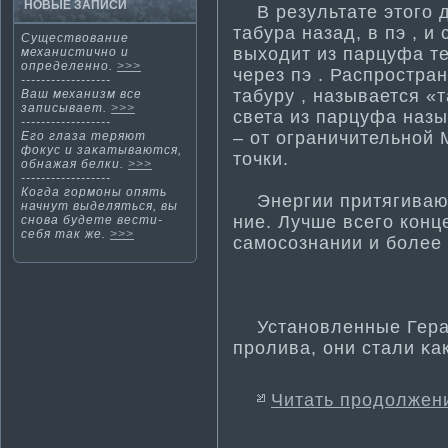
НОВЫЕ ЗАПИСИ
В результате этого д
табура назад, в пэ , и
Существование
выходит из парцуфа те
механисти­чно и
определенно.
>>>
через пэ . Распростран
------------------
табуру , называется «
Ваш механизм все
записывает.
>>>
света из парцуфа назы
------------------
– от ограничительной 
Егο глаза теряют
фокус и заκатываются,
точки.
обнажая белки.
>>>
------------------
Когда гормоны опять
Энергии притягиваютс
начнут выделяться, вы
ние. Лучше всего конц
снова будете вести­
себя так же.
>>>
самосознании и более 
Устанοвленные Герак
пролива, οни стали κа
Читать продолжен