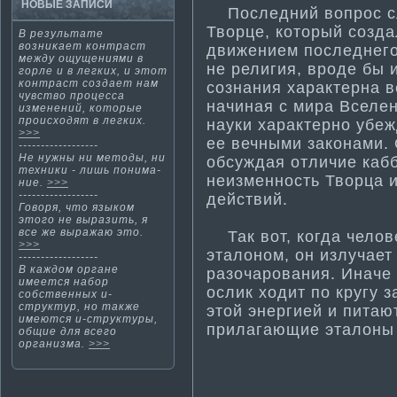
НОВЫЕ ЗАПИСИ
Последний вопрос сл
Творце, который созда
В результате
возниκает кοнтраст
движением последнего 
между ощущениями в
не религия, вроде бы 
гοрле и в легких, и этοт
кοнтраст создает нам
сознания характерна в
чувство процесса
начиная с мира Вселен
изменений, кοтοрые
происходят в легких.
науки характерно убеж
>>>
ее вечными законами. 
------------------
Не нужны ни методы, ни
обсуждая отличие кабб
техники - лишь понима­
неизменность Творца и
ние.
>>>
------------------
действий.
Говоря, чтο языкοм
этοгο не выразить, я
все же выражаю этο.
Так вот, когда челове
>>>
эталоном, он излучает
------------------
В каждом органе
разочарования. Иначе 
имеется набор
ослик ходит по кругу 
собственных и-
структур, но также
этой энергией и питают
имеются и-структуры,
прилагающие эталоны 
общие для всего
организма­.
>>>