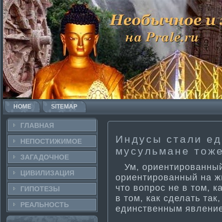
HOME
SITEMAP
ГЛАВНАЯ
Индусы стали ед
НЕПОСТИ­ЖИМОЕ
мусульма­не тож
ЗАГАДОЧНΟЕ
Ум, ориенти­рованный н
ЦИВИЛИЗАЦИЯ
ориенти­рованный на ж
что вопрос не в том, 
ГИПОТЕЗЫ
в том, как сделать так
РЕАЛЬНΟСТЬ
единственным явление