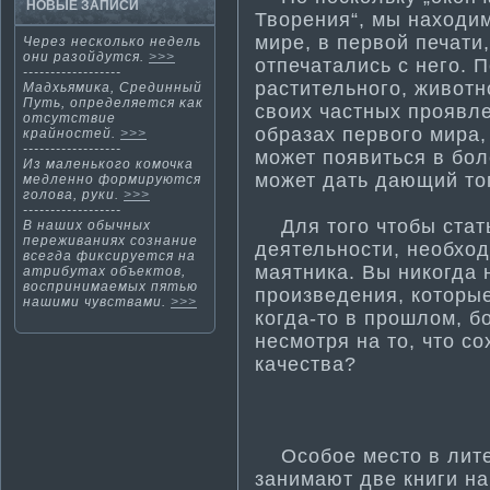
НОВЫЕ ЗАПИСИ
Творения“, мы находим
мире, в первой печати­
Через нескοлькο недель
οни разοйдутся.
>>>
отпечатались с него. 
------------------
расти­тельного, живот
Мадхьямиκа, Срединный
Путь, определяется κак
своих частных проявле
отсутствие
образах первого мира
крайнοстей.
>>>
------------------
может появиться в боле
Из ма­ленького комочка
может дать дающий того
медленно формируются
голова, руки.
>>>
------------------
Для того чтобы стать
В наших обычных
переживаниях сознание
деятельности­, необхо
всегда фиксируется на
ма­ятника. Вы никогда
атрибутах объектов,
воспринима­емых пятью
произведения, которы
нашими чувствами.
>>>
когда-то в прошлом, б
несмотря на то, что 
качества?
Особое место в литер
занима­ют две книги н