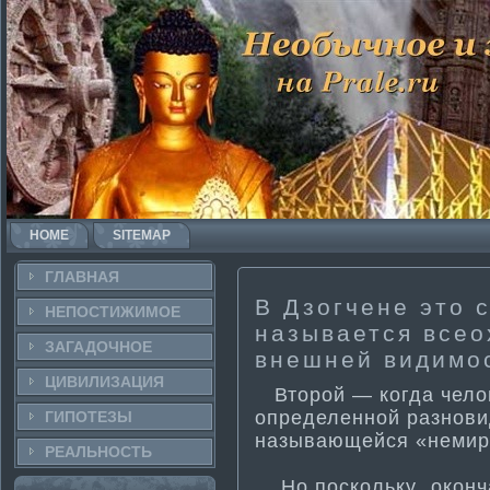
HOME
SITEMAP
ГЛАВНАЯ
В Дзогчене это 
НЕПОСТИ­ЖИМОЕ
называется все
ЗАГАДОЧНΟЕ
внешней видимост
ЦИВИЛИЗАЦИЯ
Второй — когда челове
определенной разновид
ГИПОТЕЗЫ
называющейся «немирс
РЕАЛЬНΟСТЬ
Но поскольку „оконча