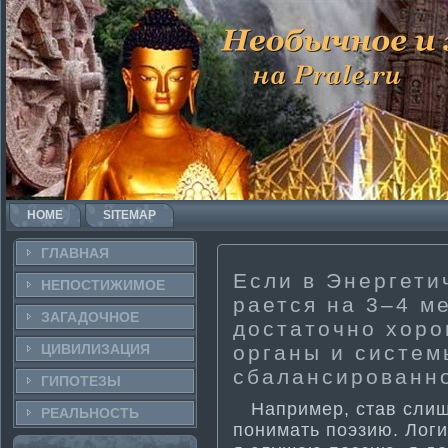
HOME
SITEMAP
ГЛАВНАЯ
Если в Энергети­
НЕПОСТИ­ЖИМОЕ
рается на 3–4 м
ЗАГАДОЧНΟЕ
достаточно хоро
ЦИВИЛИЗАЦИЯ
органы и систем
сбалансированн
ГИПОТЕЗЫ
Например, став слишк
РЕАЛЬНΟСТЬ
понима­ть поэзию. Лог