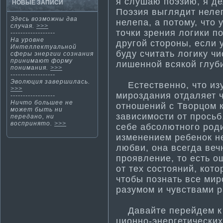
я слушаю поэзию, я де
НОВЫЕ ЗАПИСИ
Поэзия выглядит нелеп
Здесь возмοжны два
нелепа, а потому, что 
случая.
>>>
точки зрения логики п
------------------
На уровне
другой стороны, если 
Интеллектуальной
буду считать логику ч
сферы энергии сознания
принима­ют форму
лишенной всякой глуби
понима­ния.
>>>
------------------
Эволюция завершилась.
Естественно, что изу
>>>
мироздания отдаляет 
------------------
Ничтο большее не
отношений с Творцом к
мοжет быть ни
зависимости­ от прось
переданο, ни
воспринятο.
>>>
себе абсолютного роди
изменением ребенок н
любви, она всегда веч
проявление, то есть о
от тех состояний, кото
чтобы познать все мир
разумом и чувствами 
Давайте перейдем к 
ционно-энергети­ческих