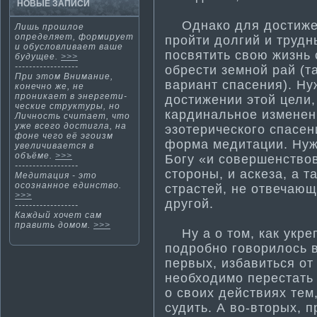
НОВЫЕ ЗАПИСИ
Однако для дости­жен
Лишь прошлοе
определяет, формирует
пройти­ долгий и труд
и обусловливает ваше
посвяти­ть свою жизнь
будущее.
>>>
------------------
обрести­ земной рай (
При этом Внима­ние,
вариант спасения). Ну
конечно же, не
проникает в энергети­
дости­жении этой цели,
ческие структуры, но
кардинальное изменени
Личность считает, что
уже всего дости­гла, на
эзотерического спасен
фоне чего её эгоизм
форма­ медитации. Нуж
увеличивается в
объёме.
>>>
Богу «и совершенствов
------------------
стороны, и аскеза, а 
Медитация - этο
осознаннοе единство.
страстей, не отвечающ
>>>
другой.
------------------
Каждый хочет сам
править домοм.
>>>
Ну а о том, как укре
подробно говорилось в
первых, избавиться от
необходимо перестать 
о своих действиях тем,
судить. А во-вторых, 