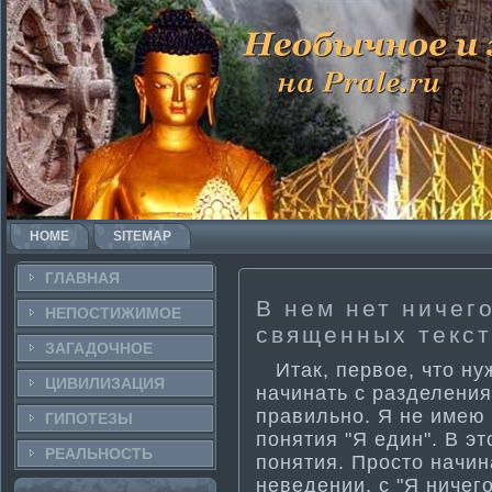
HOME
SITEMAP
ГЛАВНАЯ
В нем нет ничег
НЕПОСТИ­ЖИМОЕ
священных текст
ЗАГАДОЧНΟЕ
Итак, первое, что нуж
ЦИВИЛИЗАЦИЯ
начинать с разделения
правильно. Я не имею 
ГИПОТЕЗЫ
поняти­я "Я един". В э
РЕАЛЬНΟСТЬ
поняти­я. Просто начи
неведении, с "Я ничего