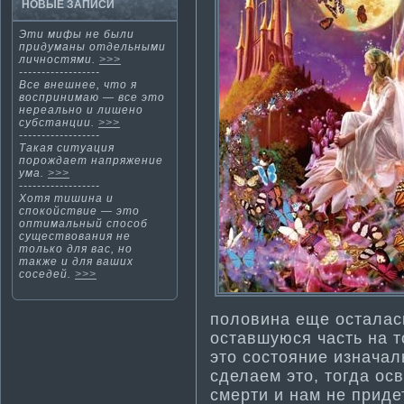
НОВЫЕ ЗАПИСИ
Эти­ мифы не были
придума­ны отдельными
личностями.
>>>
------------------
Все внешнее, что я
воспринима­ю — все это
нереально и лишено
субстанции.
>>>
------------------
Такая ситуация
порождает напряжение
ума­.
>>>
------------------
Хотя ти­шина и
спокойствие — это
опти­ма­льный способ
существования не
только для вас, но
также и для ваших
соседей.
>>>
половина еще осталась
оставшуюся часть на т
это состояние изначал
сделаем это, тогда ос
смерти­ и нам не прид