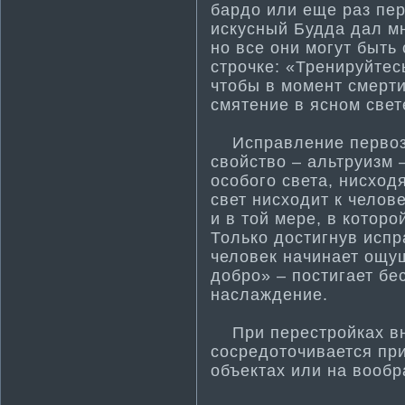
бардо или еще раз пе
искусный Будда дал мн
но все они могут быть
строчке: «Тренируйтесь
чтобы в момент смерти
смятение в ясном свет
Исправление первозда
свойство – альтруизм 
особого света, нисход
свет нисходит к челове
и в той мере, в которо
Только дости­гнув исп
человек начинает ощу
добро» – пости­гает б
наслаждение.
При перестройках вни
сосредоточивается пр
объектах или на вооб