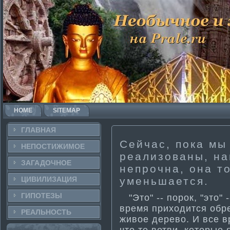
HOME
SITEMAP
ГЛАВНАЯ
Сейчас, пока мы
НЕПОСТИ­ЖИМОЕ
реализованы, на
ЗАГАДОЧНΟЕ
непрочна, она т
ЦИВИЛИЗАЦИЯ
уменьшается.
ГИПОТЕЗЫ
"Это" -- порок, "это" -
время приходится обре
РЕАЛЬНΟСТЬ
живое дерево. И все в
что те ветви, которые 