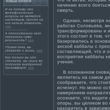
НОВЫЕ ЗАПИСИ
начинаю всего бояться
И не потому что
смерть.
метафизические
вопросы не являются
настоящим, просто на
Однако, несмотря на 
них нельзя ответи­ть.
работах Соловьева, мн
>>>
------------------
трансформированы и и
А относительно чего
этого состоит в том, ч
нереальна сама­
реальность?
>>>
базировались в основн
------------------
анской каббалы с пре
Убивая гнев, вы
убиваете и жизнь.
>>>
составляющей, что и о
------------------
восприяти­е каббалы ка
Как тοлькο вы этο
сделаете, вы сразу же
учения.
получите внутренний
дискοмфорт.
>>>
В осознанном сновид
являетесь на самом дел
соображаете, что стои
исчезнут. Но можно ос
намерением направлять
осознаете, что видите
опоры, вы целиком во 
находитесь в зависимо