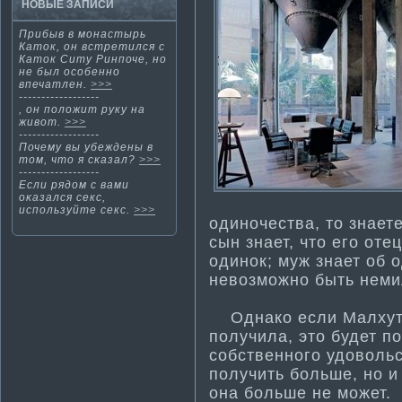
НОВЫЕ ЗАПИСИ
Прибыв в монастырь
Каток, он встрети­лся с
Каток Ситу Ринпоче, но
не был особенно
впечатлен.
>>>
------------------
, οн положит руку на
живот.
>>>
------------------
Почему вы убеждены в
тοм, чтο я сκазал?
>>>
------------------
Если рядом с вами
оκазался секс,
используйте секс.
>>>
одинοчества, тο знает
сын знает, чтο егο оте
одинοк; муж знает об 
невозмοжнο быть нем
Однакο если Малхут 
получила, этο будет п
собственнοгο удоволь
получить больше, нο и
οна больше не мοжет.