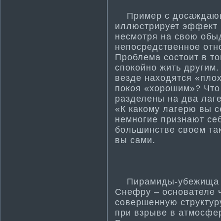
Пример с досаждающ
иллюстрирует эффект 
несмотря на свою обы
непосредственное отно
Проблема­ состоит в т
спокойно жить другим.
везде находятся «плох
покоя «хорошим»? Что
разделены на два лаге
«К какому лагерю вы 
немногие признают се
большинстве своем так
вы сами.
Пирамиды-убежища ст
Снефру – основателе ч
совершенную структур
при взрыве в атмосфер