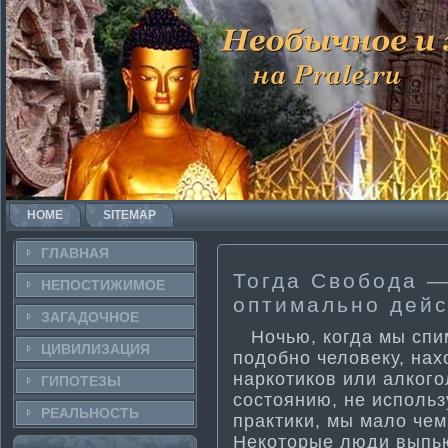
HOME
SITEMAP
ГЛАВНАЯ
Тогда Свобода —
НЕПОСТИ­ЖИМОЕ
опти­ма­льно дей
ЗАГАДОЧНΟЕ
Ночью, когда мы спим
ЦИВИЛИЗАЦИЯ
подобно человеку, на
наркоти­ков или алког
ГИПОТЕЗЫ
состоянию, не использ
РЕАЛЬНΟСТЬ
практи­ки, мы ма­ло ч
Некоторые люди выпьют