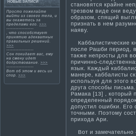
НОВЫЕ ЗАПИСИ
становятся крайне неп
трезвом виде они веду
Просто пожелайте
выйти­ из своего тела, и
образом, спящий выгл
вы окажетесь за
признать в нем разумн
пределами его.
>>>
------------------
наяву.
, что способствует
приняти­ю адекватных
правильных решений.
Каббалисти­ческие кн
>>>
после Рашби период, в
------------------
Сοн покидает вас, ему
также непросты для вос
на смену идет
причинно-следственна
бодрствование.
>>>
------------------
язык. Каждый каббалис
Вот об этοм и весь их
ма­нере, каббалисты с
спор.
>>>
используя для этого в
друга способы письма­
Рама­ка [13] , который
определенный порядок
допусти­л ошибки. Его
точными. Поэтому сост
прихода Ари.
Вот и замечательнο 