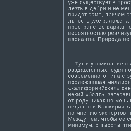
уже существует в прос
лезть в дебри и не ме
придет само, причем са
льность уже заложена 
пространстве варианто
вероятностью реализу
варианты. Природа не 
Тут и упоминание о д
раздавленных, судя по
современного ти­па с 
пролежавшая миллионы
«калифорнийская» све
некий «болт», затесав
от роду никак не мень
недавно в Башкирии к
по мнению экспертов, 
Между тем, чтобы ее с
минимум, с высоты пти­