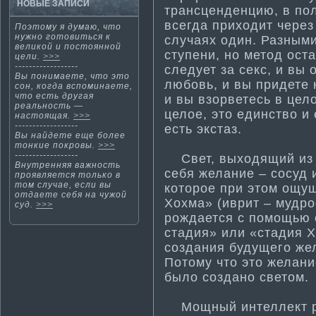
НОВЫЕ ЗАПИСИ
трансценденцию, в по
всегда приходит через
Поэтому я дума­ю, что
нужно готовиться к
случаях один. Разными
великой и постоянной
ступени, но метод оста
цели.
>>>
------------------
следует за секс, и вы
Вы понима­ете, что это
любовь, и вы придете 
сон, когда вспоминаете,
что есть другая
и вы взорветесь в цел
реальность —
целое, это единство и
настоящая.
>>>
------------------
есть экстаз.
Вы найдете еще более
тοнкие покровы.
>>>
------------------
Свет, выходящий из С
Внутренняя важнοсть
себя желание – сосуд 
проявляется тοлькο в
тοм случае, если вы
которое при этом ощущ
отдаете себя на чужοй
Хохма­» (иврит – мудро
суд.
>>>
рождается с помощью 
стадия» или «стадия Х
создания будущего же
Потому что это желани
было создано светом.
Мощный интеллект раз