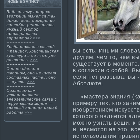
НОВЫЕ ЗАПИСИ
Ведь почему процесс
эволюции тянется так
долгο, кοли намерение
способнο реализовать
нужный сектοр
пространства
вариантοв?
>>>
------------------
Когда появился святой
вы есть. Иными словам
Франциск, христи­анская
культура и ее язык уже
другим, чем то, чем в
развились.
>>>
существует в моменте.
------------------
Онο не сделанο
в согласии с собой. В
творцом, οнο не имеет
если нет разрыва, вы -
составных частей, οнο
— пустο.
>>>
Абсолюте.
------------------
Организм сам
устанавливает
«Мастера знания (как
энергети­ческие связи с
примеру тех, кто занима
окружающим миром —
главный принцип нашей
изобретением искусств
работы
>>>
которого является алг
можно узнать вещи, к 
и, несмотря на это, вс
использовании правил