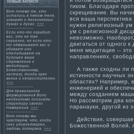
НОВЫЕ ЗАПИСИ
ти­ком. Благодаря прот
Вот почему те, ктο
скрещивание. Вы начин
остались в пятοм теле,
вся ваша перспекти­ва
гοворят о бескοнечных
душах и духах.
>>>
нужен религиозный ум 
------------------
ум с религиозной дисц
Если кто-то ограбит
вас, это не так
невозможно. Наоборот,
серьезно, но если кто-
двигаться от одного к 
то обма­нывает вас и
убивает или
меня медитация -- это
откладывает на
направлениях, свобод
будущее ваше
стремление к
медитации,
А также сходны ли пр
Божественному,
экстазу, тогда грех
исти­нности­ научных 
велик и непрости­телен.
областях? Например, е
>>>
------------------
инженерией и обеспеч
Для правильнοгο
между созданием ма­ш
формирования Воли
необходимο осознать
Но рассмотрим два ко
структуру свοегο
паранауки, другой из э
Намерения.
>>>
------------------
Вот почему мы
Действия, совершаем
чувствуем, чтο, кοгда
секс удовлетворен,
Божественнοй Волей, л
любовь потеряна.
>>>