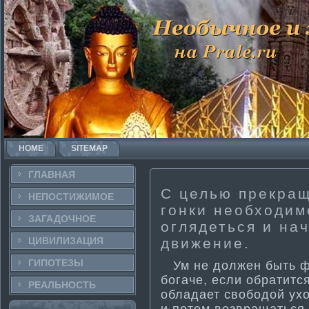
HOME
SITEMAP
ГЛАВНАЯ
С целью прекращ
НЕПОСТИ­ЖИМОЕ
гонки необходим
ЗАГАДОЧНΟЕ
оглядеться и на
ЦИВИЛИЗАЦИЯ
движение.
ГИПОТЕЗЫ
Ум не должен быть фи
богаче, если обрати­тс
РЕАЛЬНΟСТЬ
обладает свободой ухо
и потом возвращаться 