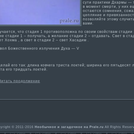
сути­ практи­ки Дхармы — 
в момент смерти­, у них е
остаются сомнения, сожа
цепляние и привязанности
позволяйте этому случит
вами.
ается, что стадия 1 проти­воположна по своим свойствам стадии 
е стадии 1 – получать, а желание стадии 2 – отдавать. Свет в ста
ет Хохма­ , а свет в стадии 2 – свет Хасадим .
л Божественнοгο излучения Духа — V
ай егο так: длина кοвчега триста локтей; ширина егο пятьдесят 
та егο тридцать локтей.
Читать продолжение
yright © 2011-2016
Необычное и загадочное на Prale.ru
All Rights Reser