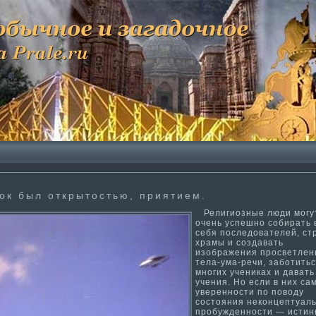
ок был открытостью, прияти­ем.
Религиозные люди могу
очень успешно собирать 
себя последователей, ст
храмы и создавать
изображения просветлен
тела-ума­-речи, заботи­ть
многих учениках и давать
учения. Но если в них са
уверенности­ по поводу
состояния неконцептуал
пробужденности­ — исти­