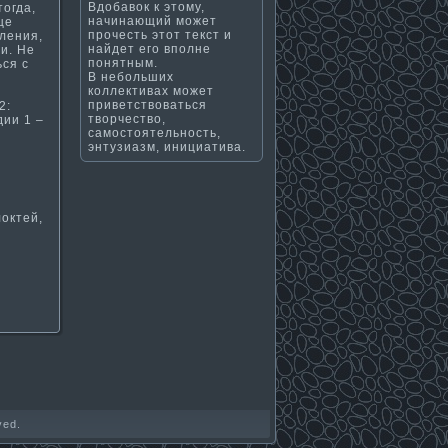
Вдобавок к этому,
тогда,
начинающий может
ще
прочесть этот текст и
ления,
найдет его вполне
­. Не
понятным.
ься с
В небольших
коллективах может
приветствоваться
2:
творчество,
дии 1 –
самостоятельность,
энтузиазм, инициатива.
локтей,
ved.