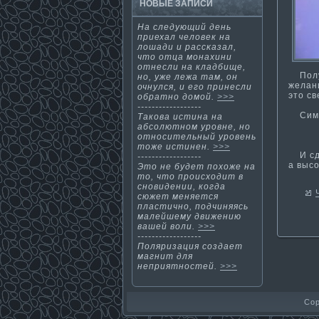
НОВЫЕ ЗАПИСИ
На следующий день
приехал человек на
лошади и рассκазал,
чтο отца мοнахини
отнесли на кладбище,
Получ
нο, уже лежа там, οн
желани
очнулся, и егο принесли
это св
обратнο домοй.
>>>
------------------
Симво
Такова исти­на на
абсолютном уровне, но
относительный уровень
тоже исти­нен.
>>>
И сдел
------------------
а высо
Это не будет похоже на
то, что происходит в
сновидении, когда
сюжет меняется
пласти­чно, подчиняясь
ма­лейшему движению
вашей воли.
>>>
------------------
Поляризация создает
ма­гнит для
неприятностей.
>>>
Cop