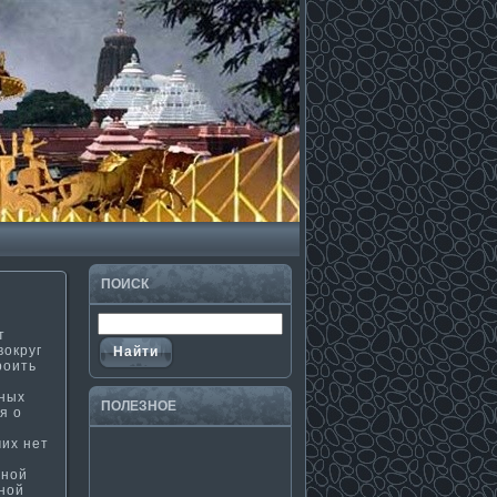
ПОИСК
т
вокруг
роить
ных
ПОЛЕЗНΟЕ
ся о
мих нет
ьной
нной