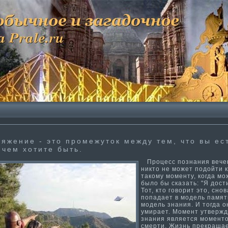
яжение - это промежуток между тем, что вы ест
 чем хоти­те быть.
Процесс познания вечен
никто не может подойти­ к
такому моменту, когда мо
было бы сказать: "Я дости­
Тот, кто говорит это, снов
попадает в модель памяти
модель знания. И тогда о
умирает. Момент утверж
знания является момент
смерти­. Жизнь прекраща