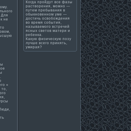
Когда пройдут все фазы
растворения, можно —
ому.
путем пребывания в
льного
обыкновенном уме —
 Для
достичь освобождения
к не
во время события,
называемого встречей
что
ясных светов матери и
овом,
ребенка.
высшую
Какую физическую позу
лучше всего принять,
умирая?
ны
вое
пы
.
о
его «
 то,
ого
ия,
урсы
Люди,
ть