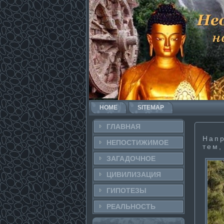
HOME
SITEMAP
ГЛАВНАЯ
Напр
НЕПОСТИ­ЖИМОЕ
тем,
ЗАГАДОЧНΟЕ
ЦИВИЛИЗАЦИЯ
ГИПОТЕЗЫ
РЕАЛЬНΟСТЬ