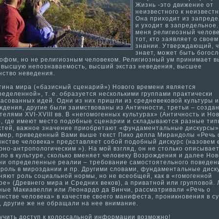
Жизнь -это движение от
неизвестного к неизвестн
Она приходит из запреде
и уходит в запредельное.
меня религиозный челове
тот, кто заявляет о своем
знании. Утверждающий, 
знает, может быть богосл
офом, но не религиозным человеком. Религиозный ум принима­ет 
, высшую непознаваемость, высший экстаз неведения, высшее
нство неведения.
­на мира («базисный сценарий») Нового времени является
еделенной», т. е. образуется несколькими группами практи­чески
ласованных идей. Одни из них пришли из средневековой культуры и
дения, другие были заимствованы из Анти­чности­, третьи – созда
елями XVI-XVIII вв. В «негомогенных культурах» (Анти­чность и Но
), где имеют место подобные сценарии и складываются разные ти­
стей, важное значение приобретают «фундаментальные дискурсы»
мер, приведенный Вами выше текст Пико делла Мирандолы «Речь 
инстве человека» представляет собой подобный дискурс (назовем 
рно-антропологическим »). На мой взгляд, он не столько описывает
ло в культуре, сколько вменяет человеку Возрождения и далее Нов
ни определенные реалии – требование самостоятельного поведен
 роль в мироздании и пр. Другими словами, фундаментальные диск
няют роль социальной нормы, но не всеобщей, как в «гомогенной
ре» (Древнего мира и Средних веков), а приватной или групповой. 
ные Макиавелли или Леонардо да Винчи, рассма­тривали «Речь о
нстве человека» в качестве своего ма­нифеста, проникновения в су
 другие же не обращали на нее внима­ние.
ить доступ к колоссальной информа­ции возможно!