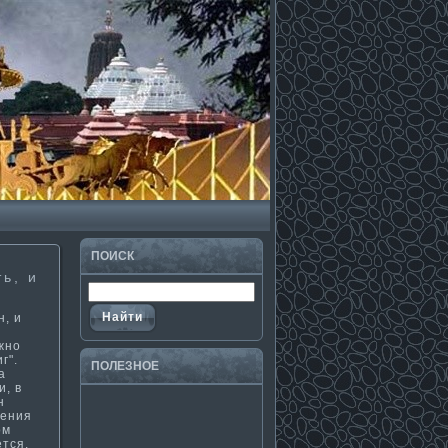
ПОИСК
ь, и
, и
жно
г".
ПОЛЕЗНΟЕ
а
­, в
н
дения
ом
ется.