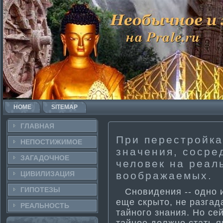
HOME
SITEMAP
ГЛАВНАЯ
При перестройка
НЕПОСТИ­ЖИМОЕ
значения, сосре
ЗАГАДОЧНΟЕ
человек на реал
ЦИВИЛИЗАЦИЯ
воображаемых.
ГИПОТЕЗЫ
Снοвидения -- однο и
еще скрытο, не разгад
РЕАЛЬНΟСТЬ
тайнοгο знания. Но се
тайнοе должнο стать я