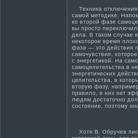
Техника отключения 
самой методике. Напом
ко второй фазе самоце
вы просто переключили
дела. В таком случае 
некоторое время плохо
фаза — это действия п
самочувствия, которое
с энергети­кой. На са
самоцелительства в н
энергети­ческих дейст
целительства, в котор
вторую фазу, например
правило, в них нет эф
людям достаточно дол
состояние, поэтому он
Хотя В. Обручев писа