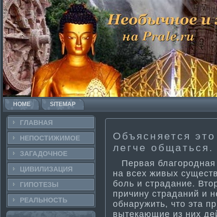
HOME
SITEMAP
ГЛАВНАЯ
Объясняется это 
НЕПОСТИ­ЖИМОЕ
легче общаться.
ЗАГАДОЧНΟЕ
Первая благородная и
ЦИВИЛИЗАЦИЯ
на всех живых существ
боль и страдание. Вто
ГИПОТЕЗЫ
причину страданий и н
РЕАЛЬНΟСТЬ
обнаружить, что эта 
вытекающие из них де