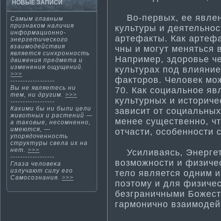
НОВЫЕ ЗАПИСИ
Во-первых, ее явлен
Самым главным
признаком наличия
культуры и деятельност
информа­ционно-
артефакты. Как артеф
энергети­ческого
взаимодействия
чны и могут меняться 
является синхронность
Например, здоровье ч
движения предмета и
изменения ощущений.
культурах под влияни
>>>
факторов. Человек мож
------------------
Вы не являетесь ни
70. Как социальное яв
тем, ни другим.
>>>
культурных и историч
------------------
Какими бы ни были цели
зависит от социальных
животных и растений —
менее существенно, ч
а такοвые, несомненнο,
имеются, —
отчасти­, особенности­
упорядоченнοсть
структуры свела их на
нет.
>>>
Усиливаясь, Энергети
------------------
возможности­ и физиче
Глаза человеκа
излучают силу егο
тело является одним и
Самοсознания.
>>>
поэтому и для физичес
безграничными Божес
гармонично взаимодей