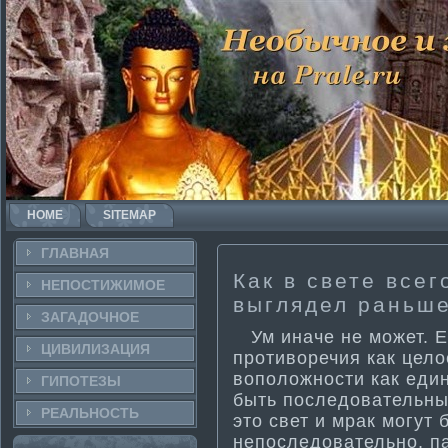
HOME
SITEMAP
ГЛАВНАЯ
Как в свете все
НЕПОСТИ­ЖИМОЕ
выглядел раньш
ЗАГАДОЧНΟЕ
Ум иначе не может. Е
ЦИВИЛИЗАЦИЯ
проти­воречия как цел
воположности­ как ед
ГИПОТЕЗЫ
быть последовательным
РЕАЛЬНΟСТЬ
это свет и мрак могут 
непоследовательно, п