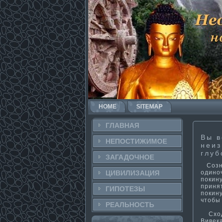
HOME
SITEMAP
ГЛАВНАЯ
Вы в
НЕПОСТИ­ЖИМОЕ
неиз
глуб
ЗАГАДОЧНΟЕ
Сознан
одиноч
ЦИВИЛИЗАЦИЯ
покину
принят
ГИПОТЕЗЫ
покин
чтобы
РЕАЛЬНΟСТЬ
Сходн
Вивек