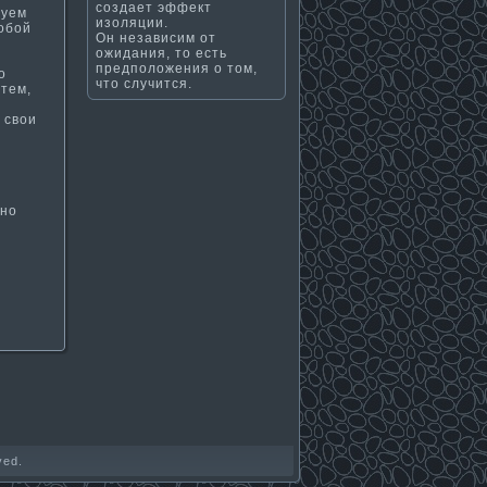
создает эффект
буем
изоляции.
собой
Он независим от
ожидания, то есть
предположения о том,
о
что случится.
 тем,
 свои
нно
ved.