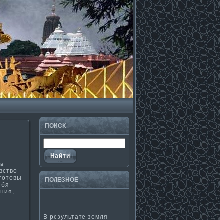
ПОИСК
 в
вство
 готовы
ПОЛЕЗНΟЕ
ебя
ения,
.
В результате земля