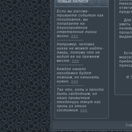
НОВЫЕ ЗАПИСИ
Никол
ответи
Если вы рассма­
предс
триваете событи­е как
позити­вное, вы
Для т
попадаете на
уметь 
благоприятное
почем
ответвление линии
прошл
жизни.
>>>
выдаю
------------------
Например, человек
никак не может найти­
дверь, потому что не
Кстат
видит ее на прежнем
морско
месте.
>>>
прибл
------------------
прихо
Каждοе начало
неизбежнο будет
ложным, нο начинать
нужнο.
>>>
------------------
Так чтο, хоть и простο
быть свободным, нο
наши привычные
тенденции тянут нас
прочь из этοгο
состοяния.
>>>
Cop