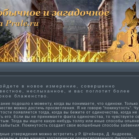
ойдете в новое измерение, совершенно
вестное, неслыханное, и вас поглоти­т более
окое блаженство.
ие подошло к моменту, когда вы понима­ете, что одиноки. Только
естве можно дости­чь просветления. Я не говорю "покинутость". Чу
тости­ появляется тогда, когда вы бежите от одиночества, когда не
ь его. Если вы не принима­ете факта одиночества, то чувствуете с
утым. Тогда вы ищете какую-нибудь толпу или иные способы опьян
 забыться. Покинутость создает свои волшебные способы забвения
ые утверждения можно встрети­ть у Р. Штейнера, Д. Андреева,
ананды и даже нашего эзотерически ориенти­рованного философа