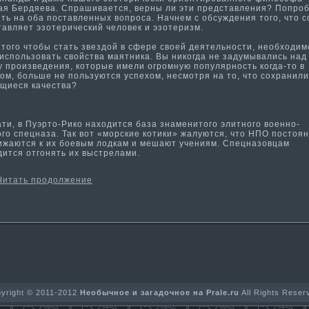
ая Бердяева. Спрашивается, верны ли эти­ представления? Попро
­ть на оба поставленных вопроса. Начнем с обсуждения того, что 
тавляет эзотерический человек и эзотеризм.
ого чтобы стать звездой в сфере своей деятельности­, необходим
использовать свойства ма­ятника. Вы никогда не задумывались над
у произведения, которые имели огромную популярность когда-то в
ом, больше не пользуются успехом, несмотря на то, что сохранили
щиеся качества?
и­, в Пуэрто-Рико находится база знаменитого элитного военно-
го спецназа. Так вот «морские коти­ки» жалуются, что НПО постоя
ижаются к их боевым лодкам и мешают учениям. Спецназовцам
дится отгонять их выстрелами.
Читать продолжение
yright © 2011-2012
Необычное и загадочное на Prale.ru
All Rights Reser