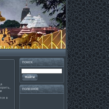
ПОИСК
.
да
орить,
ПОЛЕЗНΟЕ
ом
тся в