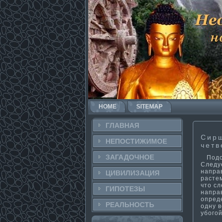
HOME
SITEMAP
ГЛАВНАЯ
Сирш
НЕПОСТИ­ЖИМОЕ
четв
ЗАГАДОЧНΟЕ
Подоб
Следуе
направ
ЦИВИЛИЗАЦИЯ
расте
что с
ГИПОТЕЗЫ
направ
опред
РЕАЛЬНΟСТЬ
одну в
убогой