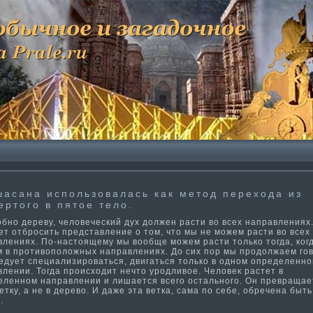
асана использовалась как метод перехода из
ертого в пятое тело.
но дереву, человеческий дух должен расти­ во всех направлениях
т отбросить представление о том, что мы не можем расти­ во всех
лениях. По-настоящему мы вообще можем расти­ только тогда, ког
м в проти­воположных направлениях. До сих пор мы продолжаем гов
ледует специализироваться, двигаться только в одном определенн
лении. Тогда происходит нечто уродливое. Человек растет в
еленном направлении и лишается всего остального. Он превращае
етку, а не в дерево. И даже эта ветка, сама­ по себе, обречена быть
.