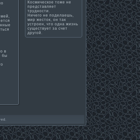
Космическое тоже не
но
представляет
трудности.
Ничего не поделаешь,
емей,
мир жесток, он так
яется
устроен, что одна жизнь
енные
существует за счет
аться
другой.
ο в
ο бы
гο
ved.